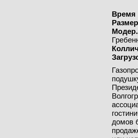
Время 
Разме
Модер.
Гребен
Коллич
Загруз
Газопр
подушк
Президе
Волгог
ассоци
гостини
домов б
продаж