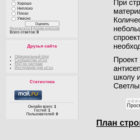
При ст
Хорошо
Неплохо
матери
Плохо
Количе
Ужасно
неболь
Результаты
|
Архив опросов
Всего ответов:
0
спроект
необхо
Друзья сайта
Официальный блог
Проект 
Сообщество uCoz
FAQ по системе
антисе
Инструкции для uCoz
школу и
Статистика
Светлы
Прос
Онлайн всего:
1
Гостей:
1
Пользователей:
0
План стро